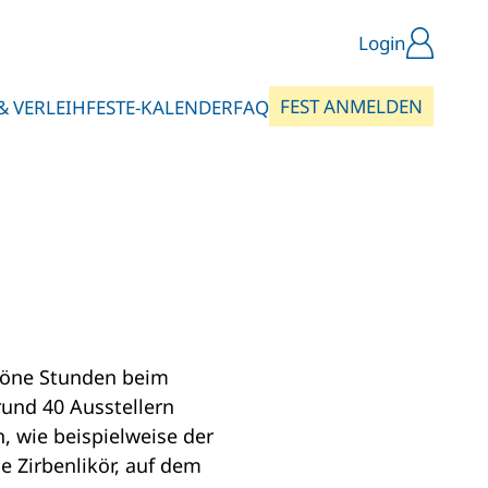
Login
FEST ANMELDEN
& VERLEIH
FESTE-KALENDER
FAQ
höne Stunden beim
und 40 Ausstellern
, wie beispielweise der
e Zirbenlikör, auf dem