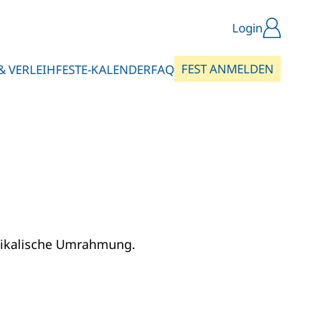
Login
FEST ANMELDEN
& VERLEIH
FESTE-KALENDER
FAQ
usikalische Umrahmung.