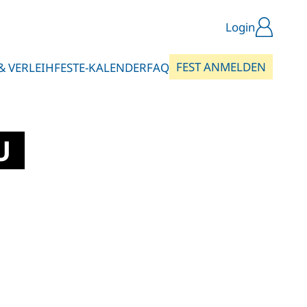
Login
FEST ANMELDEN
& VERLEIH
FESTE-KALENDER
FAQ
U