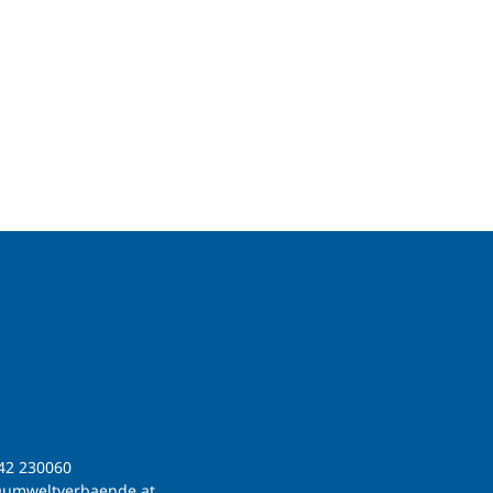
42 230060
@umweltverbaende.at