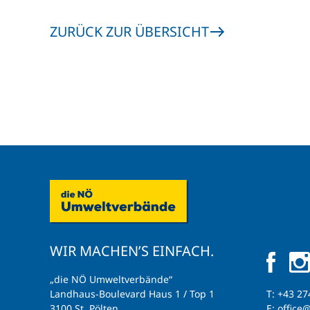
ZURÜCK ZUR ÜBERSICHT
WIR MACHEN’S EINFACH.
„die NÖ Umweltverbände“
Landhaus-Boulevard Haus 1 / Top 1
T:
+43 27
3100 St. Pölten
E:
office